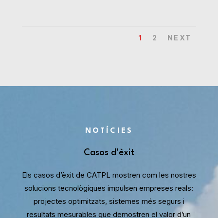
1
2
NEXT
NOTÍCIES
Casos d’èxit
Els casos d’èxit de CATPL mostren com les nostres
solucions tecnològiques impulsen empreses reals:
projectes optimitzats, sistemes més segurs i
resultats mesurables que demostren el valor d’un