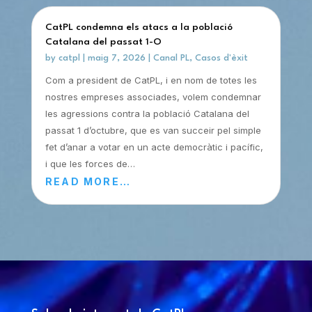
CatPL condemna els atacs a la població
Catalana del passat 1-O
by
catpl
|
maig 7, 2026
|
Canal PL
,
Casos d'èxit
Com a president de CatPL, i en nom de totes les
nostres empreses associades, volem condemnar
les agressions contra la població Catalana del
passat 1 d’octubre, que es van succeir pel simple
fet d’anar a votar en un acte democràtic i pacífic,
i que les forces de…
READ MORE…