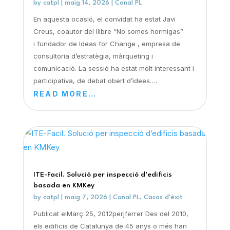
by
catpl
|
maig 14, 2026
|
Canal PL
En aquesta ocasió, el convidat ha estat Javi
Creus, coautor del llibre “No somos hormigas”
i fundador de Ideas for Change , empresa de
consultoria d’estratègia, màrqueting i
comunicació. La sessió ha estat molt interessant i
participativa, de debat obert d’idees….
READ MORE…
ITE-Facil. Solució per inspecció d’edificis
basada en KMKey
by
catpl
|
maig 7, 2026
|
Canal PL
,
Casos d'èxit
Publicat elMarç 25, 2012perjferrer Des del 2010,
els edificis de Catalunya de 45 anys o més han