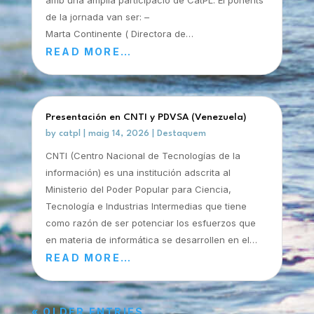
amb una amplia participació de CatPL. El ponents
de la jornada van ser: –
Marta Continente ( Directora de…
READ MORE…
Presentación en CNTI y PDVSA (Venezuela)
by
catpl
|
maig 14, 2026
|
Destaquem
CNTI (Centro Nacional de Tecnologías de la
información) es una institución adscrita al
Ministerio del Poder Popular para Ciencia,
Tecnología e Industrias Intermedias que tiene
como razón de ser potenciar los esfuerzos que
en materia de informática se desarrollen en el…
READ MORE…
« OLDER ENTRIES