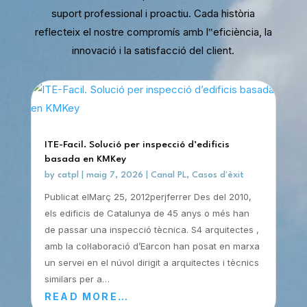
suport professional i proactiu. Cada història
reflecteix el nostre compromís amb l‟eficiència, la
innovació i la satisfacció del client.
ITE-Facil. Solució per inspecció d’edificis
basada en KMKey
by
catpl
|
maig 7, 2026
|
Canal PL
,
Casos d'èxit
Publicat elMarç 25, 2012perjferrer Des del 2010,
els edificis de Catalunya de 45 anys o més han
de passar una inspecció tècnica. S4 arquitectes ,
amb la col·laboració d’Earcon han posat en marxa
un servei en el núvol dirigit a arquitectes i tècnics
similars per a…
READ MORE…